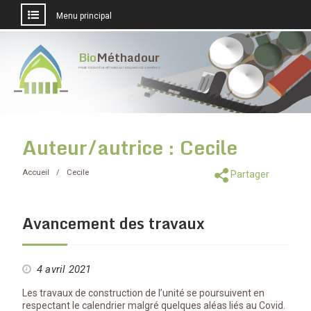
Menu principal
Aller
au
Bio
Méthadour
contenu
PROJET D'UNITÉ DE MÉTHANISATION AGRICOLE À MOMÈRES
Auteur/autrice :
Cecile
Accueil
Cecile
Partager
Avancement des travaux
4 avril 2021
Les travaux de construction de l’unité se poursuivent en
respectant le calendrier malgré quelques aléas liés au Covid.