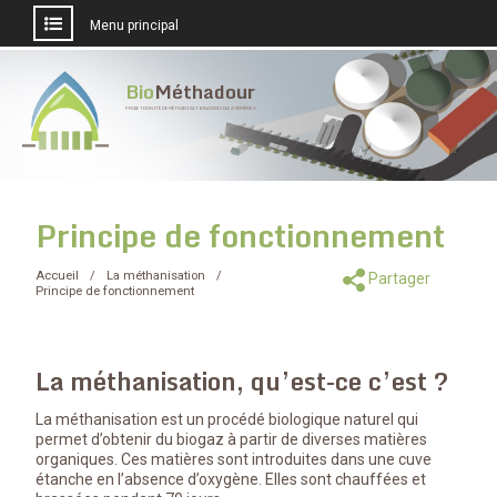
Menu principal
Aller
au
Bio
Méthadour
contenu
PROJET D'UNITÉ DE MÉTHANISATION AGRICOLE À MOMÈRES
Principe de fonctionnement
Accueil
La méthanisation
Partager
Principe de fonctionnement
La méthanisation, qu’est-ce c’est ?
La méthanisation est un procédé biologique naturel qui
permet d’obtenir du biogaz à partir de diverses matières
organiques. Ces matières sont introduites dans une cuve
étanche en l’absence d’oxygène. Elles sont chauffées et